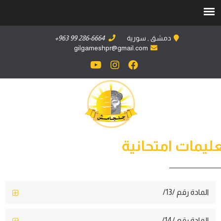
دمشق , سورية
+963 99 286-6664
gilgameshpr@gmail.com
ليمات امتحانية
المادة رقم /13/
المادة رقم /14/