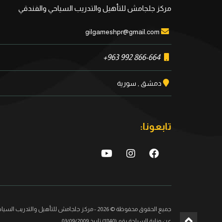
مركز جلجامش للتأهيل والتدريب السياحي والفندقي
gilgameshpr@gmail.com
+963 992 866-664
دمشق , سورية
تابعونا:
جميع الحقوق محفوظة © 2026 - مركز جلجامش للتأهيل و
عن وزارة السياحة رقم (1840) تاريخ 03/09/2009