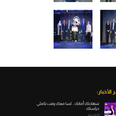
ر الأخبار:
شهادتك أمانك .. لسا معك وقت تكملي
دراستك
18-Jul-23