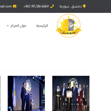
دمشق , سورية
+963 99 286-6664
ail.com
الرئيسية
حول المركز
ا