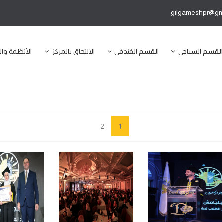
gilgameshpr@gm
لقسم السياحي
القسم الفندقي
الالتحاق بالمركز
الأنظمة وال
2
1