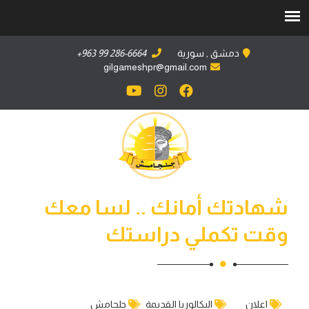
دمشق , سورية
+963 99 286-6664
gilgameshpr@gmail.com
شهادتك أمانك .. لسا معك
وقت تكملي دراستك
اعلان
البكالوريا القديمة
جلجامش